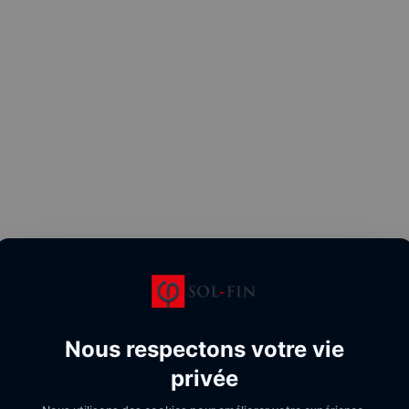
Nous respectons votre vie
privée