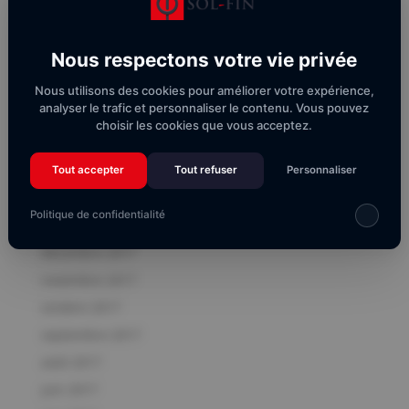
octobre 2018
septembre 2018
Nous respectons votre vie privée
août 2018
juin 2018
Nous utilisons des cookies pour améliorer votre expérience,
analyser le trafic et personnaliser le contenu. Vous pouvez
mai 2018
choisir les cookies que vous acceptez.
avril 2018
mars 2018
Tout accepter
Tout refuser
Personnaliser
février 2018
Politique de confidentialité
janvier 2018
décembre 2017
novembre 2017
octobre 2017
septembre 2017
août 2017
juin 2017