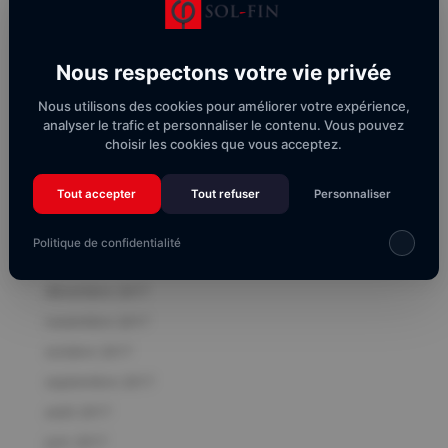
octobre 2018
septembre 2018
Nous respectons votre vie privée
août 2018
Nous utilisons des cookies pour améliorer votre expérience,
juin 2018
analyser le trafic et personnaliser le contenu. Vous pouvez
mai 2018
choisir les cookies que vous acceptez.
avril 2018
Tout accepter
Tout refuser
Personnaliser
mars 2018
février 2018
Politique de confidentialité
janvier 2018
décembre 2017
novembre 2017
octobre 2017
septembre 2017
août 2017
juin 2017