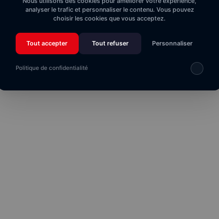
Nous utilisons des cookies pour améliorer votre expérience,
analyser le trafic et personnaliser le contenu. Vous pouvez
choisir les cookies que vous acceptez.
Tout accepter
Tout refuser
Personnaliser
Politique de confidentialité