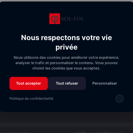
age et doit être remboursé. Vérifiez vos capacités de remboursement avan
RESTEZ AU COURANT D
Nous respectons votre vie
En soumettant ce formulaire
privée
pour but de vous informer su
Nous utilisons des cookies pour améliorer votre expérience,
analyser le trafic et personnaliser le contenu. Vous pouvez
choisir les cookies que vous acceptez.
Tout accepter
Tout refuser
Personnaliser
Politique de confidentialité