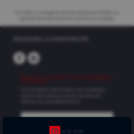
Un crédit vous engage et doit être remboursé. Vérifiez vos
capacités de remboursement avant de vous engager.
REJOIGNEZ LA COMMUNAUTÉ
RESTEZ AU COURANT DE NOS DERNIÈRES
ACTUALITÉS
En soumettant ce formulaire, vous consentez à
recevoir des emails qui ont pour but de vous
informer sur l'actualité de Sol-Fin