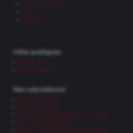
Clermont l’Hérault
Lattes
Narbonne
Infos pratiques
Recrutement
Paroles d’experts
Nos calculateurs
Demander un devis
Capacité d’emprunt
Evaluer votre capacité de remboursement
Calculez vos mensualités
Estimer le coût de votre projet immobilier