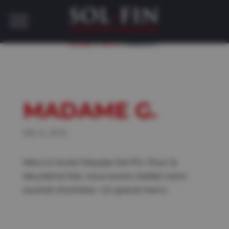
»
»
Accueil
INFO
Madame G.
MADAME G.
Déc 6, 2016
Merci à toute l’équipe Sol-Fin. Pour la
deuxième fois, nous avons réalisé notre
souhait d’acheter. Un grand merci.