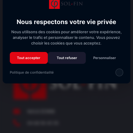
Nous respectons votre vie privée
Nous utilisons des cookies pour améliorer votre expérience,
S'abonner
analyser le trafic et personnaliser le contenu. Vous pouvez
choisir les cookies que vous acceptez.
Tout accepter
Tout refuser
Personnaliser
Politique de confidentialité

NOUS ÉCRIRE

04 68 90 45 95