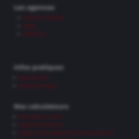
Les agences
Clermont l’Hérault
Lattes
Narbonne
Infos pratiques
Recrutement
Paroles d’experts
Nos calculateurs
Demander un devis
Capacité d’emprunt
Evaluer votre capacité de remboursement