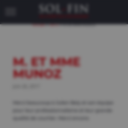
»
»
Accueil
INFO
M. et Mme MUNOZ
M. ET MME
MUNOZ
Juin 26, 2017
Merci beaucoup à Julien Bely et son équipe
pour leur professionnalisme et leur grande
qualité de courtier. Merci encore.