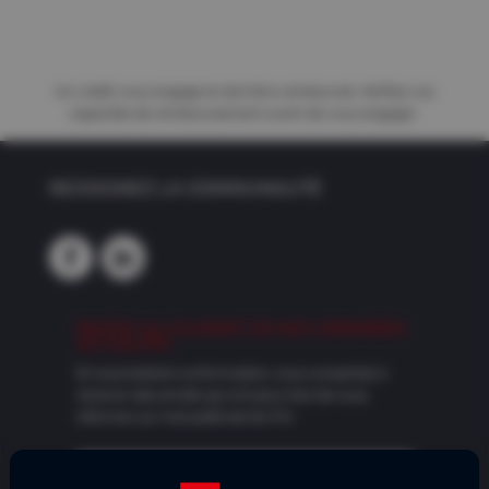
Un crédit vous engage et doit être remboursé. Vérifiez vos
capacités de remboursement avant de vous engager.
REJOIGNEZ LA COMMUNAUTÉ
RESTEZ AU COURANT DE NOS DERNIÈRES
ACTUALITÉS
En soumettant ce formulaire, vous consentez à
recevoir des emails qui ont pour but de vous
informer sur l'actualité de Sol-Fin